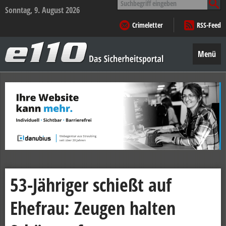
nach:
Sonntag, 9. August 2026
Crimeletter
RSS-Feed
e110
–
Menü
Das
Sicherheitsportal
Zum
Inhalt
springen
53-Jähriger schießt auf
Ehefrau: Zeugen halten