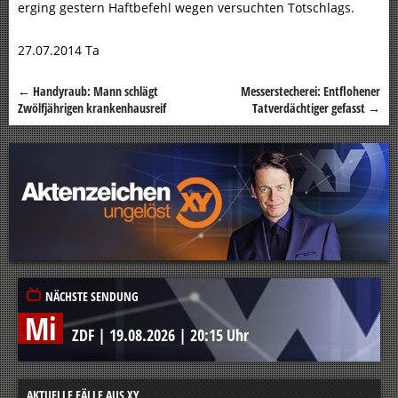
erging gestern Haftbefehl wegen versuchten Totschlags.
27.07.2014 Ta
←
Handyraub: Mann schlägt
Messerstecherei: Entflohener
Beitragsnavigation
Zwölfjährigen krankenhausreif
Tatverdächtiger gefasst
→
NÄCHSTE SENDUNG
Mi
ZDF
|
19.08.2026
|
20:15 Uhr
AKTUELLE FÄLLE AUS XY