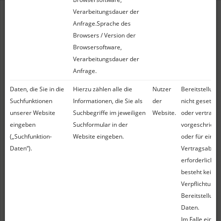
Verarbeitungsdauer der
Anfrage.Sprache des
Browsers / Version der
Browsersoftware,
Verarbeitungsdauer der
Anfrage.
Daten, die Sie in die
Hierzu zählen alle die
Nutzer
Bereitstellung 
Suchfunktionen
Informationen, die Sie als
der
nicht gesetzlic
unserer Website
Suchbegriffe im jeweiligen
Website.
oder vertragli
eingeben
Suchformular in der
vorgeschriebe
(„Suchfunktion-
Website eingeben.
oder für einen
Daten“).
Vertragsabsch
erforderlich. E
besteht keine
Verpflichtung 
Bereitstellung
Daten.
Im Falle einer