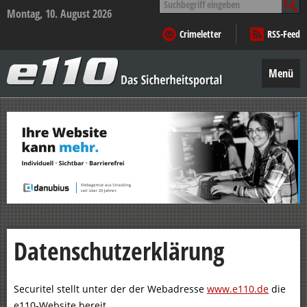
nach:
Montag, 10. August 2026
Crimeletter
RSS-Feed
e110
–
Menü
Das
Sicherheitsportal
Zum
Inhalt
springen
Datenschutzerklärung
Securitel stellt unter der der Webadresse
www.e110.de
die
e110-Website bereit.