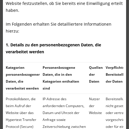
Website festzustellen, ob Sie bereits eine Einwilligung erteilt
haben.
Im Folgenden erhalten Sie detailliertere Informationen
hierzu:
1. Details zu den personenbezogenen Daten, die
verarbeitet werden
Kategorien
Personenbezogene
Quellen
Verpflichtung
personenbezogener
Daten, die in den
der
Bereitstellun
Daten, die
Kategorien enthalten
Daten
der Daten
verarbeitet werden
sind
Protokolldaten, die
IP-Adresse des
Nutzer
Bereitstellung 
beim Aufruf der
anfordernden Computers,
der
nicht gesetzlic
Website über das
Datum und Uhrzeit der
Website
oder vertragli
Hypertext Transfer
Anfrage sowie
vorgeschriebe
Protocol (Secure)
Zeitverschiebung zwischen
oder für einen