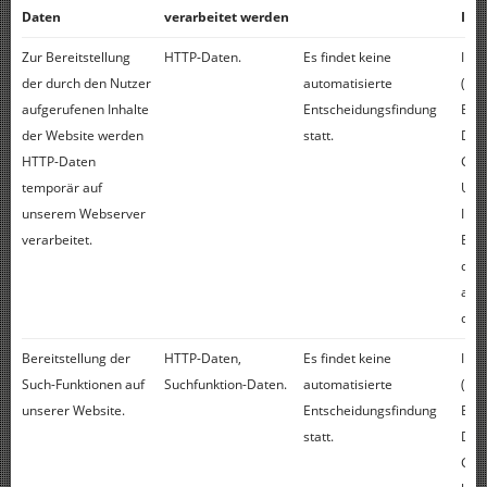
Daten
verarbeitet werden
Int
Zur Bereitstellung
HTTP-Daten.
Es findet keine
Int
der durch den Nutzer
automatisierte
(Art
aufgerufenen Inhalte
Entscheidungsfindung
Buch
der Website werden
statt.
Dat
HTTP-Daten
Gru
temporär auf
Unse
unserem Webserver
Inte
verarbeitet.
Bere
dur
aufg
der 
Bereitstellung der
HTTP-Daten,
Es findet keine
Int
Such-Funktionen auf
Suchfunktion-Daten.
automatisierte
(Art
unserer Website.
Entscheidungsfindung
Buch
statt.
Dat
Gru