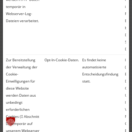
temporär in
ins
Webserver-Log-
Fest
Dateien verarbeitet.
Bese
bew
Dok
Stör
DDoS
Zur Bereitstellung
Opt-In-Cookie-Daten.
Es findet keine
Int
der Verwaltung der
automatisierte
(Art
Cookie-
Entscheidungsfindung
Buch
Einwilligungen für
statt.
Dat
diese Website
Gru
werden Daten aus
Unse
unbedingt
Inte
erforderlichen
Ver
Cookies ( Abschnitt
Nutz
D) temporär auf
Cook
unserem Webserver
Einw