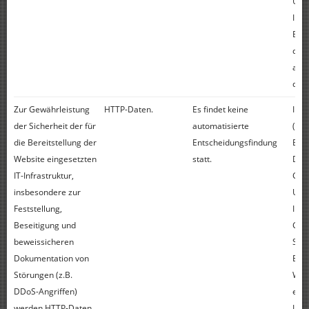
Unse
Inte
Bere
dur
aufg
der 
Zur Gewährleistung
HTTP-Daten.
Es findet keine
Int
der Sicherheit der für
automatisierte
(Art
die Bereitstellung der
Entscheidungsfindung
Buch
Website eingesetzten
statt.
Dat
IT-Infrastruktur,
Gru
insbesondere zur
Unse
Feststellung,
Inte
Beseitigung und
Gew
beweissicheren
Sich
Dokumentation von
Bere
Störungen (z.B.
Web
DDoS-Angriffen)
eing
werden HTTP-Daten
Infr