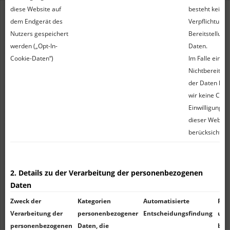
diese Website auf
besteht keine
dem Endgerät des
Verpflichtung 
Nutzers gespeichert
Bereitstellung
werden („Opt-In-
Daten.
Cookie-Daten“)
Im Falle einer
Nichtbereitste
der Daten kö
wir keine Cook
Einwilligungen
dieser Websit
berücksichtige
2. Details zu der Verarbeitung der personenbezogenen
Daten
Zweck der
Kategorien
Automatisierte
Rec
Verarbeitung der
personenbezogener
Entscheidungsfindung
und
personenbezogenen
Daten, die
ber