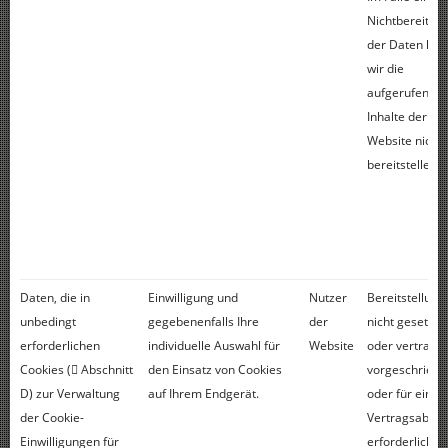
Nichtbereitste
der Daten kö
wir die
aufgerufenen
Inhalte der
Website nicht
bereitstellen.
Daten, die in
Einwilligung und
Nutzer
Bereitstellung 
unbedingt
gegebenenfalls Ihre
der
nicht gesetzlic
erforderlichen
individuelle Auswahl für
Website
oder vertragli
Cookies ( Abschnitt
den Einsatz von Cookies
vorgeschriebe
D) zur Verwaltung
auf Ihrem Endgerät.
oder für einen
der Cookie-
Vertragsabsch
Einwilligungen für
erforderlich. E