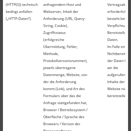
(HTTP(S)) technisch
anfragendem Host und
Vertragsabsch
bedingt anfallen
Webserver, Inhalt der
erforderlich. E
(„HTTP-Daten“).
Anforderung (URL, Query-
besteht keine
String, Cookie),
Verpflichtung 
Zugriffsstatus
Bereitstellung
(erfolgreiche
Daten.
Übermittlung, Fehler,
Im Falle einer
Methode,
Nichtbereitste
Protokollversionsnummer),
der Daten kö
jeweils übertragene
wir die
Datenmenge, Website, von
aufgerufenen
der die Anforderung
Inhalte der
kommt (Link), und Art des
Website nicht
Formulars über das die
bereitstellen.
Anfrage stattgefunden hat,
Browser / Betriebssystem /
Oberfläche / Sprache des
Browsers / Version der
Browsersoftware,