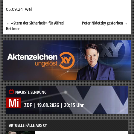
05.09.24 wel
←
«Stern der Sicherheit» für Alfred
Peter Nidetzky gestorben
→
Beitragsnavigation
Hettmer
NÄCHSTE SENDUNG
Mi
ZDF
|
19.08.2026
|
20:15 Uhr
AKTUELLE FÄLLE AUS XY