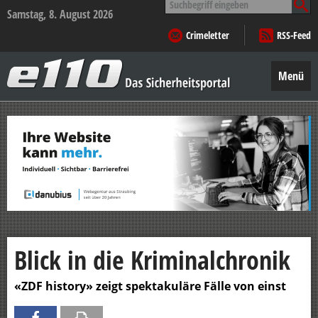
nach:
Samstag, 8. August 2026
Crimeletter
RSS-Feed
e110
–
Menü
Das
Sicherheitsportal
Zum
Inhalt
springen
Blick in die Kriminalchronik
«ZDF history» zeigt spektakuläre Fälle von einst