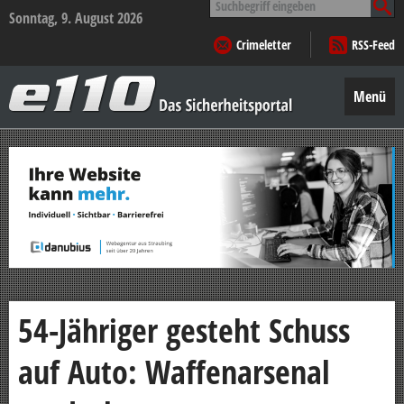
nach:
Sonntag, 9. August 2026
Crimeletter
RSS-Feed
e110
–
Menü
Das
Sicherheitsportal
Zum
Inhalt
springen
54-Jähriger gesteht Schuss
auf Auto: Waffenarsenal