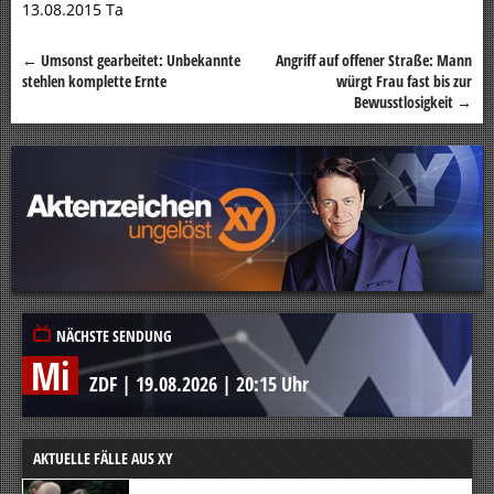
13.08.2015 Ta
←
Umsonst gearbeitet: Unbekannte
Angriff auf offener Straße: Mann
Beitragsnavigation
stehlen komplette Ernte
würgt Frau fast bis zur
Bewusstlosigkeit
→
NÄCHSTE SENDUNG
Mi
ZDF
|
19.08.2026
|
20:15 Uhr
AKTUELLE FÄLLE AUS XY