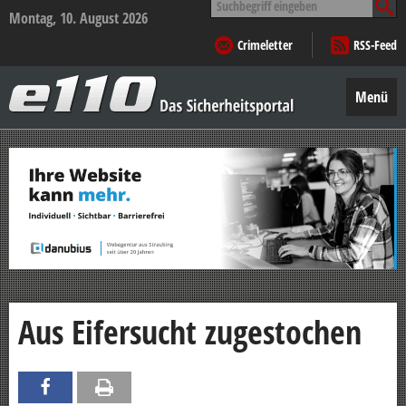
nach:
Montag, 10. August 2026
Crimeletter
RSS-Feed
e110
–
Menü
Das
Sicherheitsportal
Zum
Inhalt
springen
Aus Eifersucht zugestochen