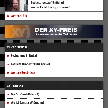
Todesschuss auf Einödhof
Wer hat Daniel Emminger ermordet?
weitere Fälle
XY-ERGEBNISSE
Festnahme in Dubai
Tödliche Brandstiftung geklärt
weitere Ergebnisse
XY-PODCAST
Der St.-Pauli-Killer (1)
Wo ist Sandra Wißmann?