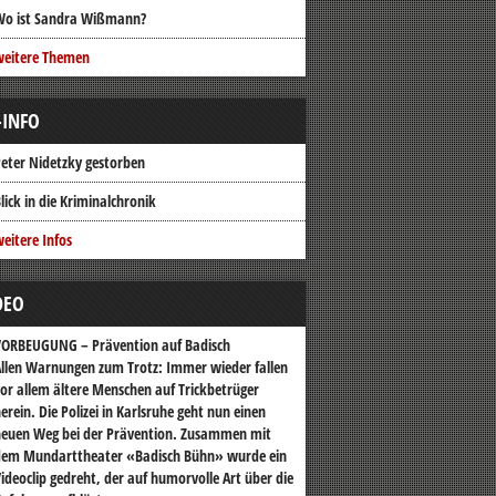
Wo ist Sandra Wißmann?
weitere Themen
-INFO
eter Nidetzky gestorben
lick in die Kriminalchronik
eitere Infos
DEO
VORBEUGUNG – Prävention auf Badisch
llen Warnungen zum Trotz: Immer wieder fallen
or allem ältere Menschen auf Trickbetrüger
erein. Die Polizei in Karlsruhe geht nun einen
euen Weg bei der Prävention. Zusammen mit
dem Mundarttheater «Badisch Bühn» wurde ein
ideoclip gedreht, der auf humorvolle Art über die