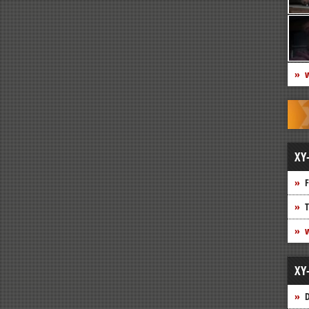
w
XY
F
T
w
XY
D