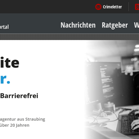
Crimeletter
Nachrichten
Ratgeber
W
Sicher zu Hause
Sicher unterwegs
Geld & Einkauf
Amore & mehr
Mobiles Leben
Arbeitsleben