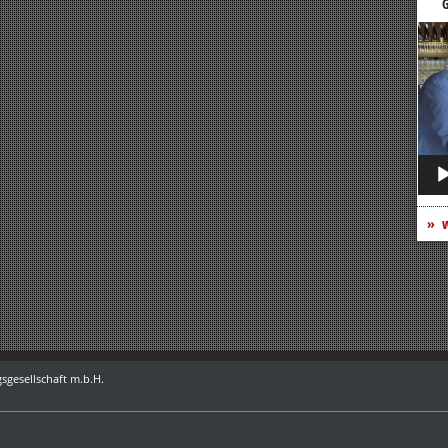
G
Vide
Play
w
sgesellschaft m.b.H.