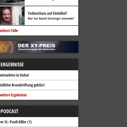
Todesschuss auf Einödhof
Wer hat Daniel Emminger ermordet?
eitere Fälle
-ERGEBNISSE
estnahme in Dubai
ödliche Brandstiftung geklärt
eitere Ergebnisse
-PODCAST
er St.-Pauli-Killer (1)