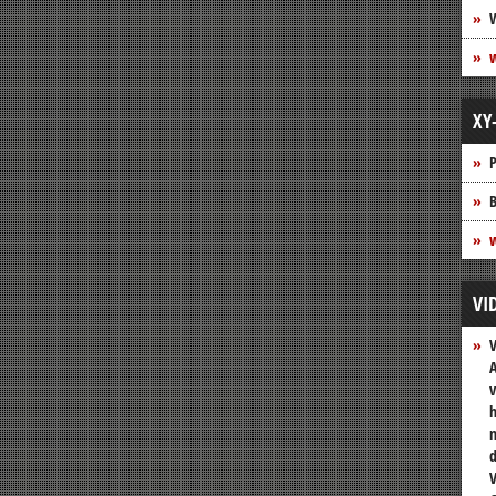
XY
P
B
w
VI
A
v
h
n
V