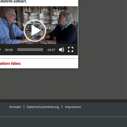
efahren aufklärt.
o-
er
00:00
04:57
eitere Videos
Kontakt
Datenschutzerklärung
Impressum