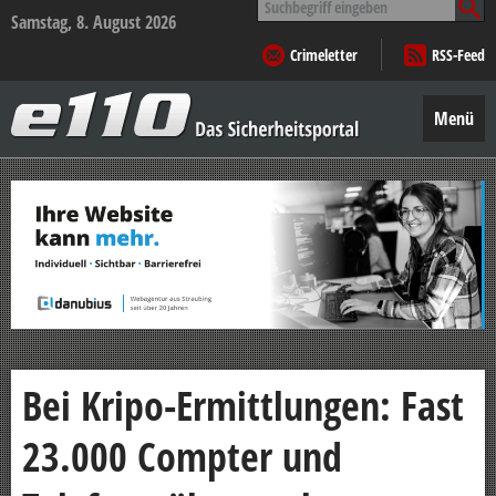
nach:
Samstag, 8. August 2026
Crimeletter
RSS-Feed
e110
–
Menü
Das
Sicherheitsportal
Zum
Inhalt
springen
Bei Kripo-Ermittlungen: Fast
23.000 Compter und