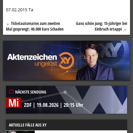
07.02.2015 Ta
←
Ticketautomaten zum zweiten
Ganz schön jung: 15-Jähriger bei
Beitragsnavigation
Mal gesprengt: 40.000 Euro Schaden
Einbruch ertappt
→
NÄCHSTE SENDUNG
Mi
ZDF
|
19.08.2026
|
20:15 Uhr
AKTUELLE FÄLLE AUS XY