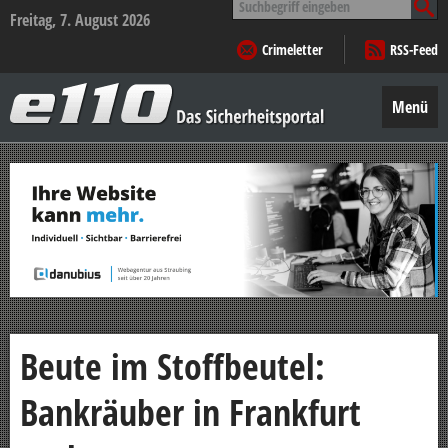
nach:
Freitag, 7. August 2026
Crimeletter
RSS-Feed
e110
–
Menü
Das
Sicherheitsportal
Zum
Inhalt
springen
Beute im Stoffbeutel:
Bankräuber in Frankfurt