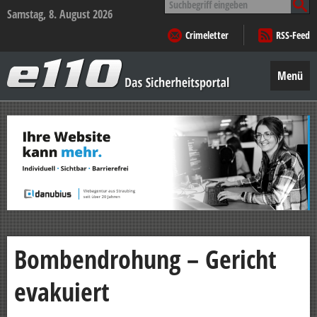
nach:
Samstag, 8. August 2026
Crimeletter
RSS-Feed
e110
–
Menü
Das
Sicherheitsportal
Zum
Inhalt
springen
Bombendrohung – Gericht
evakuiert