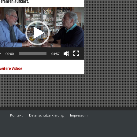
efahren aufklärt.
o-
er
00:00
04:57
eitere Videos
Kontakt
Datenschutzerklärung
Impressum