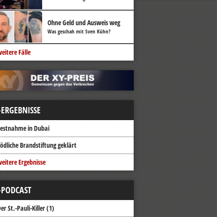
Ohne Geld und Ausweis weg
Was geschah mit Sven Kühn?
eitere Fälle
-ERGEBNISSE
estnahme in Dubai
ödliche Brandstiftung geklärt
eitere Ergebnisse
-PODCAST
er St.-Pauli-Killer (1)