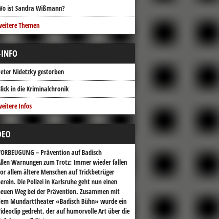
Wo ist Sandra Wißmann?
weitere Themen
-INFO
eter Nidetzky gestorben
lick in die Kriminalchronik
eitere Infos
DEO
VORBEUGUNG – Prävention auf Badisch
llen Warnungen zum Trotz: Immer wieder fallen
or allem ältere Menschen auf Trickbetrüger
erein. Die Polizei in Karlsruhe geht nun einen
euen Weg bei der Prävention. Zusammen mit
dem Mundarttheater «Badisch Bühn» wurde ein
ideoclip gedreht, der auf humorvolle Art über die