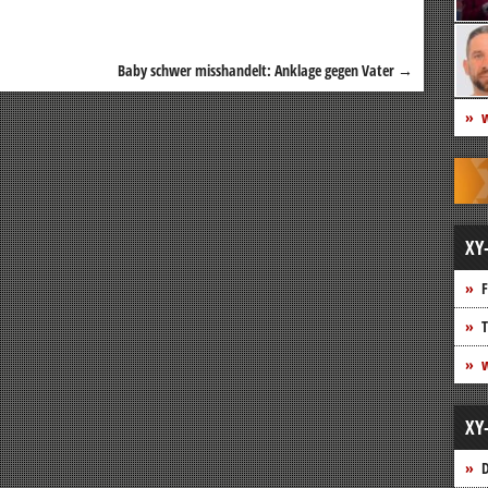
Baby schwer misshandelt: Anklage gegen Vater
→
w
XY
F
T
w
XY
D