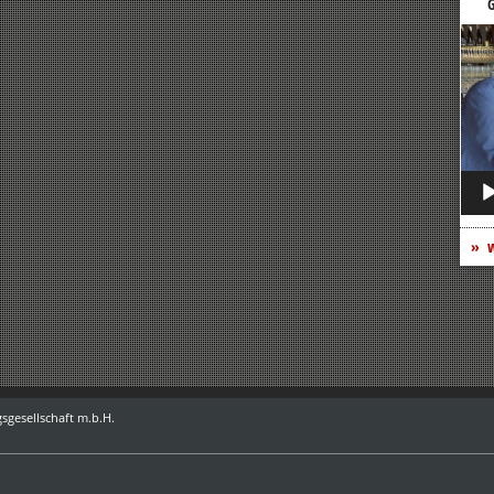
G
Vide
Play
w
sgesellschaft m.b.H.