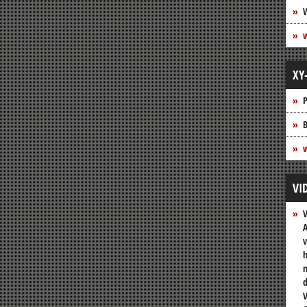
XY
P
B
w
VI
A
v
h
n
V