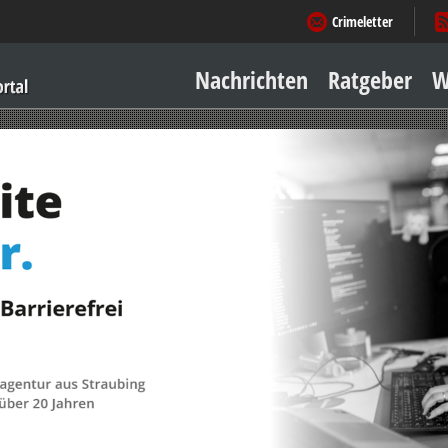
Crimeletter
Nachrichten
Ratgeber
W
Sicher zu Hause
Sicher unterwegs
Geld & Einkauf
Amore & mehr
Mobiles Leben
Arbeitsleben