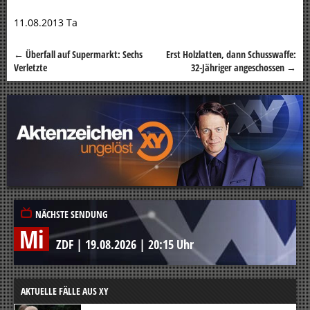
11.08.2013 Ta
←
Überfall auf Supermarkt: Sechs
Erst Holzlatten, dann Schusswaffe:
Beitragsnavigation
Verletzte
32-Jähriger angeschossen
→
NÄCHSTE SENDUNG
Mi
ZDF
|
19.08.2026
|
20:15 Uhr
AKTUELLE FÄLLE AUS XY