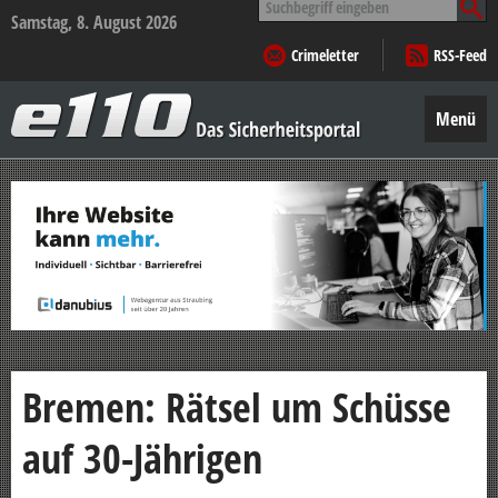
nach:
Samstag, 8. August 2026
Crimeletter
RSS-Feed
e110
–
Menü
Das
Sicherheitsportal
Zum
Inhalt
springen
Bremen: Rätsel um Schüsse
auf 30-Jährigen