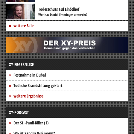
Todesschuss auf Einödhof
Wer hat Daniel Emminger ermordet?
weitere Fälle
XY-ERGEBNISSE
Festnahme in Dubai
Tödliche Brandstiftung geklärt
weitere Ergebnisse
XY-PODCAST
Der St.-Pauli-Killer (1)
Wo ist Sandra Wißmann?