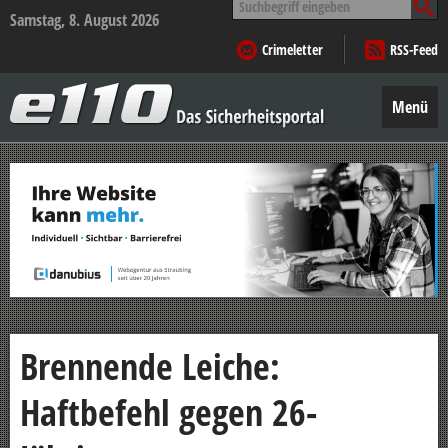
nach:
Samstag, 8. August 2026
Crimeletter
RSS-Feed
e110
–
Menü
Das
Sicherheitsportal
Zum
Inhalt
springen
Brennende Leiche:
Haftbefehl gegen 26-