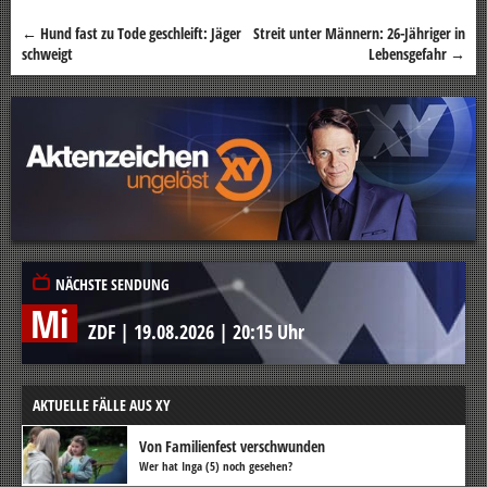
←
Hund fast zu Tode geschleift: Jäger
Streit unter Männern: 26-Jähriger in
Beitragsnavigation
schweigt
Lebensgefahr
→
NÄCHSTE SENDUNG
Mi
ZDF
|
19.08.2026
|
20:15 Uhr
AKTUELLE FÄLLE AUS XY
Von Familienfest verschwunden
Wer hat Inga (5) noch gesehen?