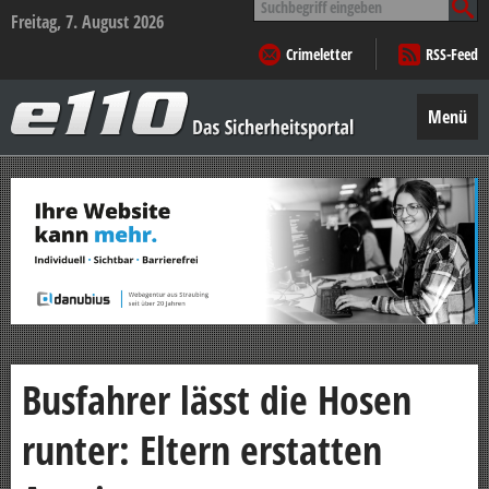
nach:
Freitag, 7. August 2026
Crimeletter
RSS-Feed
e110
–
Menü
Das
Sicherheitsportal
Zum
Inhalt
springen
Busfahrer lässt die Hosen
runter: Eltern erstatten