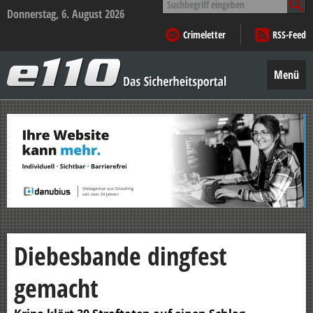
nach:
Donnerstag, 6. August 2026
Crimeletter
RSS-Feed
e110
–
Menü
Das
Sicherheitsportal
Zum
Inhalt
springen
Diebesbande dingfest
gemacht