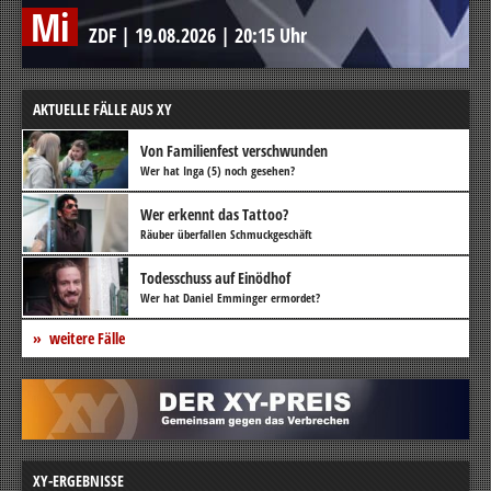
Mi
ZDF
|
19.08.2026
|
20:15 Uhr
AKTUELLE FÄLLE AUS XY
Von Familienfest verschwunden
Wer hat Inga (5) noch gesehen?
Wer erkennt das Tattoo?
Räuber überfallen Schmuckgeschäft
Todesschuss auf Einödhof
Wer hat Daniel Emminger ermordet?
weitere Fälle
XY-ERGEBNISSE