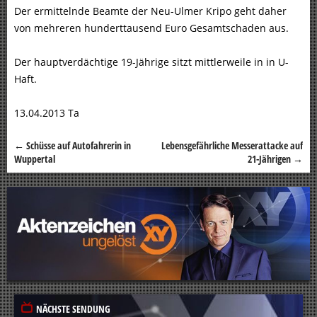
Der ermittelnde Beamte der Neu-Ulmer Kripo geht daher
von mehreren hunderttausend Euro Gesamtschaden aus.
Der hauptverdächtige 19-Jährige sitzt mittlerweile in in U-
Haft.
13.04.2013 Ta
←
Schüsse auf Autofahrerin in
Lebensgefährliche Messerattacke auf
Beitragsnavigation
Wuppertal
21-Jährigen
→
NÄCHSTE SENDUNG