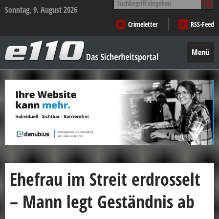
nach:
Sonntag, 9. August 2026
Crimeletter
RSS-Feed
e110
–
Menü
Das
Sicherheitsportal
Zum
Inhalt
springen
Ehefrau im Streit erdrosselt
– Mann legt Geständnis ab