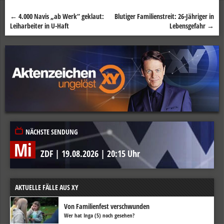
←
4.000 Navis „ab Werk“ geklaut:
Blutiger Familienstreit: 26-Jähriger in
Beitragsnavigation
Leiharbeiter in U-Haft
Lebensgefahr
→
NÄCHSTE SENDUNG
Mi
ZDF
|
19.08.2026
|
20:15 Uhr
AKTUELLE FÄLLE AUS XY
Von Familienfest verschwunden
Wer hat Inga (5) noch gesehen?