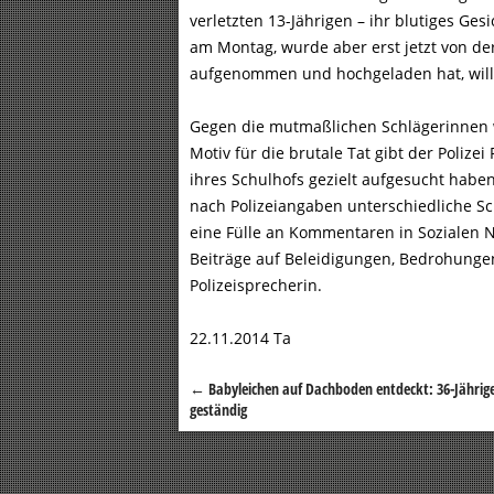
verletzten 13-Jährigen – ihr blutiges Gesi
am Montag, wurde aber erst jetzt von der
aufgenommen und hochgeladen hat, will d
Gegen die mutmaßlichen Schlägerinnen w
Motiv für die brutale Tat gibt der Polize
ihres Schulhofs gezielt aufgesucht habe
nach Polizeiangaben unterschiedliche 
eine Fülle an Kommentaren in Sozialen N
Beiträge auf Beleidigungen, Bedrohungen
Polizeisprecherin.
22.11.2014 Ta
←
Babyleichen auf Dachboden entdeckt: 36-Jährig
Beitragsnavigation
geständig