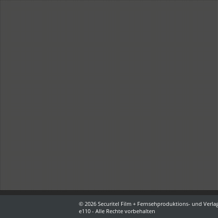
© 2026 Securitel Film + Fernsehproduktions- und Verlag
e110 - Alle Rechte vorbehalten