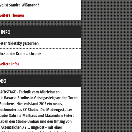
Wo ist Sandra Wißmann?
weitere Themen
-INFO
eter Nidetzky gestorben
lick in die Kriminalchronik
eitere Infos
DEO
ACKSTAGE - Technik vom Allerfeinsten
ie Bavaria-Studios in Geiselgasteig vor den Toren
ünchens. Hier entstand 2015 ein neues,
ochmodernes XY-Studio. Die Mediengestalter-
zubis Sabrina Meilhaus und Maximilian Seifert
haben den Studio-Umbau und den Umzug von
Aktenzeichen XY... ungelöst» mit einer