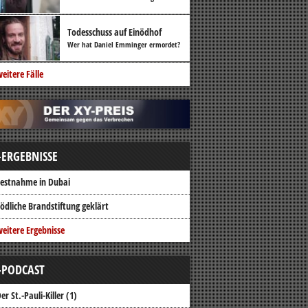
Todesschuss auf Einödhof
Wer hat Daniel Emminger ermordet?
eitere Fälle
-ERGEBNISSE
estnahme in Dubai
ödliche Brandstiftung geklärt
eitere Ergebnisse
-PODCAST
er St.-Pauli-Killer (1)