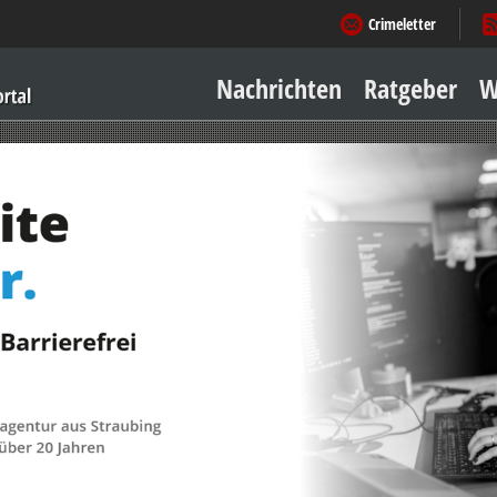
Crimeletter
Nachrichten
Ratgeber
W
Sicher zu Hause
Sicher unterwegs
Geld & Einkauf
Amore & mehr
Mobiles Leben
Arbeitsleben