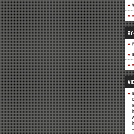
XY
P
B
w
VI
B
D
M
h
A
«