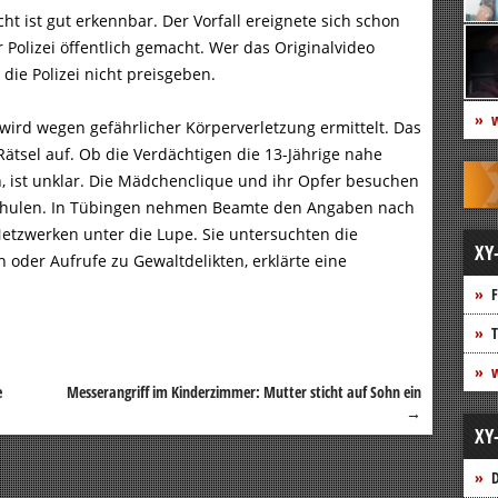
cht ist gut erkennbar. Der Vorfall ereignete sich schon
 Polizei öffentlich gemacht. Wer das Originalvideo
ie Polizei nicht preisgeben.
w
ird wegen gefährlicher Körperverletzung ermittelt. Das
i Rätsel auf. Ob die Verdächtigen die 13-Jährige nahe
n, ist unklar. Die Mädchenclique und ihr Opfer besuchen
Schulen. In Tübingen nehmen Beamte den Angaben nach
etzwerken unter die Lupe. Sie untersuchten die
XY
 oder Aufrufe zu Gewaltdelikten, erklärte eine
F
T
w
e
Messerangriff im Kinderzimmer: Mutter sticht auf Sohn ein
→
XY
D