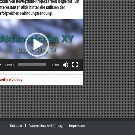
xklusiven Bewegtbild-Projektarbeit begleitet. Ein
nteressanter Blick hinter die Kulissen der
rfolgreichen Fahndungssendung.
o-
er
00:00
00:00
eitere Videos
Kontakt
Datenschutzerklärung
Impressum