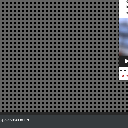
e
i
e
Vide
Play
w
sgesellschaft m.b.H.