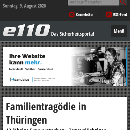
nach:
Sonntag, 9. August 2026
Crimeletter
RSS-Feed
e110
–
Menü
Das
Sicherheitsportal
Zum
Inhalt
springen
Familientragödie in
Thüringen