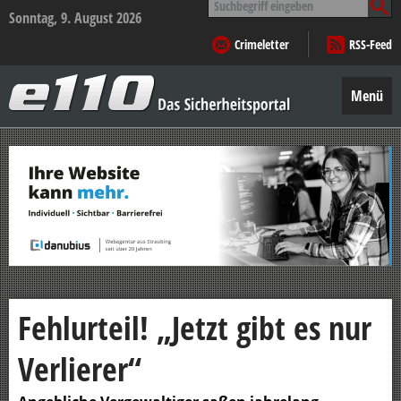
nach:
Sonntag, 9. August 2026
Crimeletter
RSS-Feed
e110
–
Menü
Das
Sicherheitsportal
Zum
Inhalt
springen
Fehlurteil! „Jetzt gibt es nur
Verlierer“