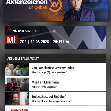
NÄCHSTE SENDUNG
Mi
ZDF
|
19.08.2026
|
20:15 Uhr
AKTUELLE FÄLLE AUS XY
Von Familienfest verschwunden
Wer hat Inga (5) noch gesehen?
Mord an Millionärin
Fall seit 1997 ungeklärt
Todesschuss auf Einödhof
Wer hat Daniel Emminger ermordet?
weitere Fälle