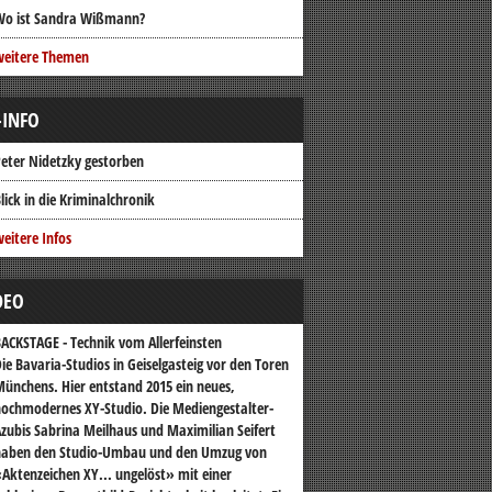
Wo ist Sandra Wißmann?
weitere Themen
-INFO
eter Nidetzky gestorben
lick in die Kriminalchronik
eitere Infos
DEO
ACKSTAGE - Technik vom Allerfeinsten
ie Bavaria-Studios in Geiselgasteig vor den Toren
ünchens. Hier entstand 2015 ein neues,
ochmodernes XY-Studio. Die Mediengestalter-
zubis Sabrina Meilhaus und Maximilian Seifert
haben den Studio-Umbau und den Umzug von
Aktenzeichen XY... ungelöst» mit einer