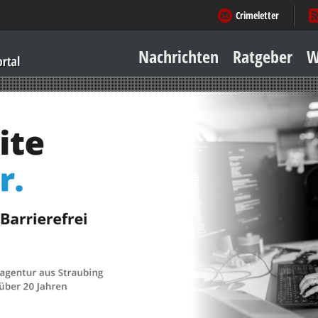
Crimeletter
Nachrichten
Ratgeber
W
Sicher zu Hause
Sicher unterwegs
Geld & Einkauf
Amore & mehr
Mobiles Leben
Arbeitsleben