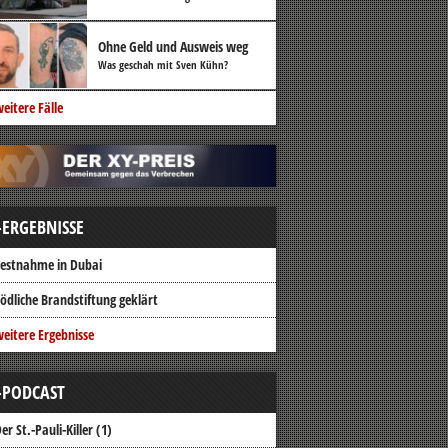
Ohne Geld und Ausweis weg
Was geschah mit Sven Kühn?
eitere Fälle
-ERGEBNISSE
estnahme in Dubai
ödliche Brandstiftung geklärt
eitere Ergebnisse
-PODCAST
er St.-Pauli-Killer (1)