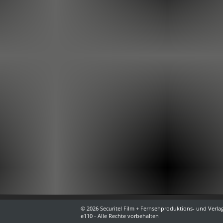
© 2026 Securitel Film + Fernsehproduktions- und Verlag
e110 - Alle Rechte vorbehalten