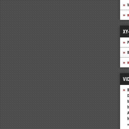
XY
P
B
w
VI
B
D
M
h
A
«