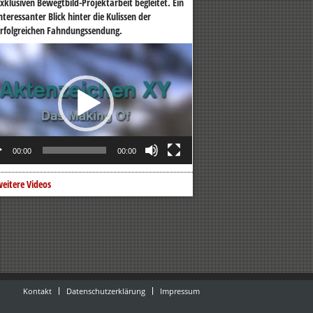
xklusiven Bewegtbild-Projektarbeit begleitet. Ein
nteressanter Blick hinter die Kulissen der
rfolgreichen Fahndungssendung.
o-
er
00:00
00:00
eitere Videos
Kontakt
Datenschutzerklärung
Impressum