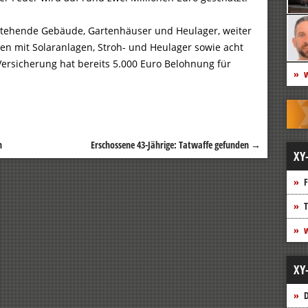
tehende Gebäude, Gartenhäuser und Heulager, weiter
en mit Solaranlagen, Stroh- und Heulager sowie acht
Versicherung hat bereits 5.000 Euro Belohnung für
w
n
Erschossene 43-Jährige: Tatwaffe gefunden
→
XY
F
T
w
XY
D