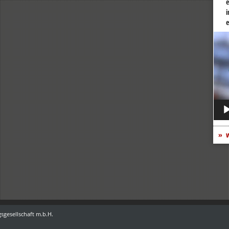
e
i
e
Vide
Play
w
sgesellschaft m.b.H.