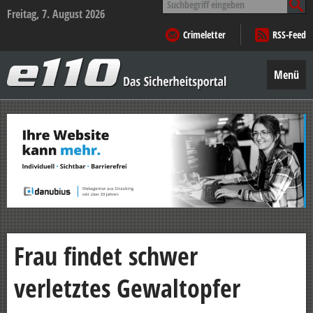
nach:
Freitag, 7. August 2026
Crimeletter
RSS-Feed
e110
–
Menü
Das
Sicherheitsportal
Zum
Inhalt
springen
Frau findet schwer
verletztes Gewaltopfer