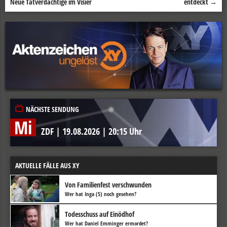
Neue Tatverdächtige im Visier
entdeckt
→
NÄCHSTE SENDUNG
Mi
ZDF
|
19.08.2026
|
20:15 Uhr
AKTUELLE FÄLLE AUS XY
Von Familienfest verschwunden
Wer hat Inga (5) noch gesehen?
Todesschuss auf Einödhof
Wer hat Daniel Emminger ermordet?