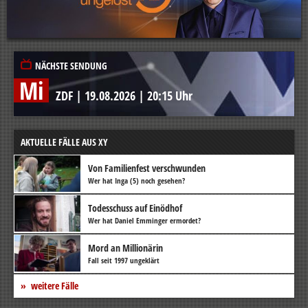
NÄCHSTE SENDUNG
Mi
ZDF
|
19.08.2026
|
20:15 Uhr
AKTUELLE FÄLLE AUS XY
Von Familienfest verschwunden
Wer hat Inga (5) noch gesehen?
Todesschuss auf Einödhof
Wer hat Daniel Emminger ermordet?
Mord an Millionärin
Fall seit 1997 ungeklärt
weitere Fälle