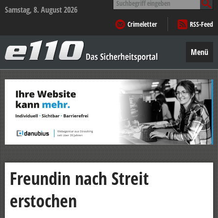
nach:
Samstag, 8. August 2026
Crimeletter
RSS-Feed
e110
–
Menü
Das
Sicherheitsportal
Zum
Inhalt
springen
Freundin nach Streit
erstochen