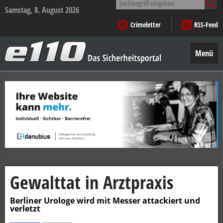
nach:
Samstag, 8. August 2026
Crimeletter
RSS-Feed
e110
–
Menü
Das
Sicherheitsportal
Zum
Inhalt
springen
Gewalttat in Arztpraxis
Berliner Urologe wird mit Messer attackiert und
verletzt