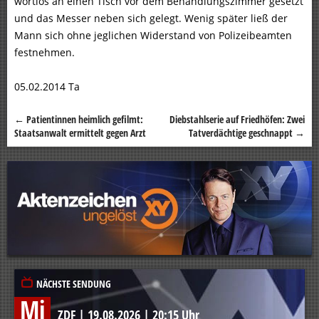
wortlos an einen Tisch vor dem Behandlungszimmer gesetzt
und das Messer neben sich gelegt. Wenig später ließ der
Mann sich ohne jeglichen Widerstand von Polizeibeamten
festnehmen.
05.02.2014 Ta
←
Patientinnen heimlich gefilmt:
Diebstahlserie auf Friedhöfen: Zwei
Beitragsnavigation
Staatsanwalt ermittelt gegen Arzt
Tatverdächtige geschnappt
→
NÄCHSTE SENDUNG
Mi
ZDF
|
19.08.2026
|
20:15 Uhr