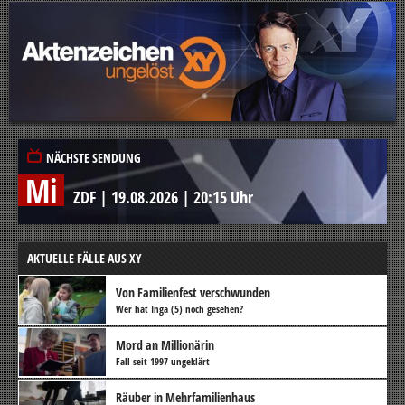
NÄCHSTE SENDUNG
Mi
ZDF
|
19.08.2026
|
20:15 Uhr
AKTUELLE FÄLLE AUS XY
Von Familienfest verschwunden
Wer hat Inga (5) noch gesehen?
Mord an Millionärin
Fall seit 1997 ungeklärt
Räuber in Mehrfamilienhaus