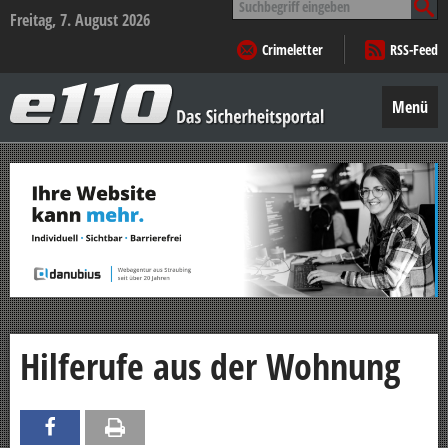
nach:
Freitag, 7. August 2026
Crimeletter
RSS-Feed
e110
–
Menü
Das
Sicherheitsportal
Zum
Inhalt
springen
Hilferufe aus der Wohnung