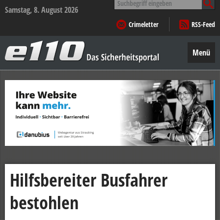
nach:
Samstag, 8. August 2026
Crimeletter
RSS-Feed
e110
–
Menü
Das
Sicherheitsportal
Zum
Inhalt
springen
Hilfsbereiter Busfahrer
bestohlen