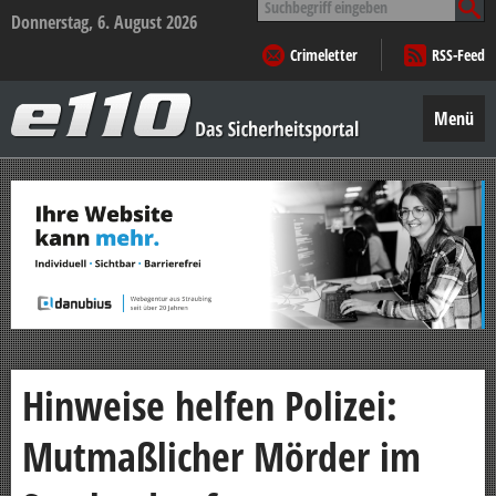
nach:
Donnerstag, 6. August 2026
Crimeletter
RSS-Feed
e110
–
Menü
Das
Sicherheitsportal
Zum
Inhalt
springen
Hinweise helfen Polizei:
Mutmaßlicher Mörder im