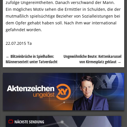
zufolge Ungereimtheiten. Danach verschwand der Mann.
Ein mögliches Motiv sehen die Ermittler in Schulden, die der
mutmaßlich spielsüchtige Bezieher von Sozialleistungen bei
dem Opfer gehabt haben soll. Nach ihm war international
gefahndet worden.
22.07.2015 Ta
←
Blitzeinbrüche in Spielhallen:
Ungewöhnliche Beute: Kettenkarussel
Beitragsnavigation
Männersextett unter Tatverdacht
von Kirmesplatz geklaut
→
NÄCHSTE SENDUNG