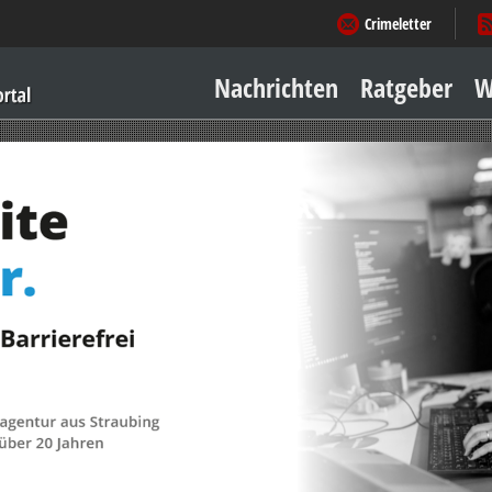
Crimeletter
Nachrichten
Ratgeber
W
Sicher zu Hause
Sicher unterwegs
Geld & Einkauf
Amore & mehr
Mobiles Leben
Arbeitsleben