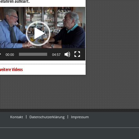
efahren aufklärt.
o-
er
00:00
04:57
eitere Videos
Kontakt
Datenschutzerklärung
Impressum