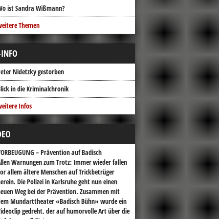
Wo ist Sandra Wißmann?
weitere Themen
-INFO
eter Nidetzky gestorben
lick in die Kriminalchronik
eitere Infos
DEO
VORBEUGUNG – Prävention auf Badisch
llen Warnungen zum Trotz: Immer wieder fallen
or allem ältere Menschen auf Trickbetrüger
erein. Die Polizei in Karlsruhe geht nun einen
euen Weg bei der Prävention. Zusammen mit
dem Mundarttheater «Badisch Bühn» wurde ein
ideoclip gedreht, der auf humorvolle Art über die