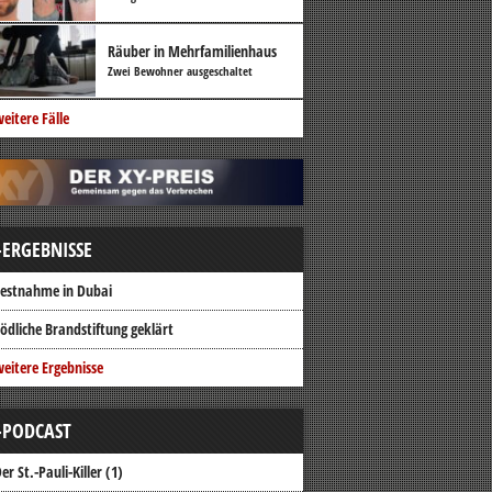
Räuber in Mehrfamilienhaus
Zwei Bewohner ausgeschaltet
eitere Fälle
-ERGEBNISSE
estnahme in Dubai
ödliche Brandstiftung geklärt
eitere Ergebnisse
-PODCAST
er St.-Pauli-Killer (1)