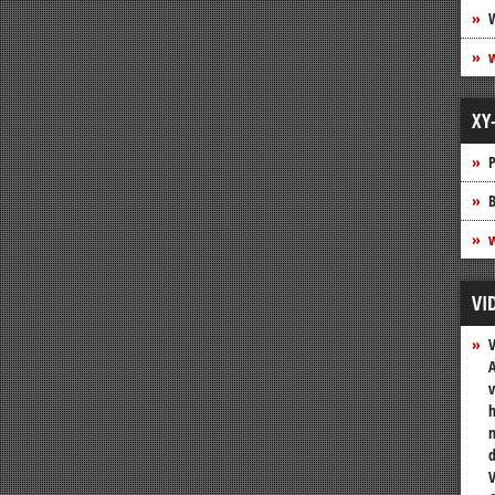
XY
P
B
w
VI
A
v
h
n
V