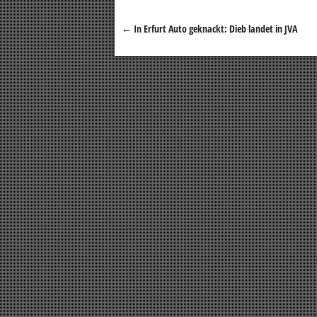
←
In Erfurt Auto geknackt: Dieb landet in JVA
Beitragsnavigation