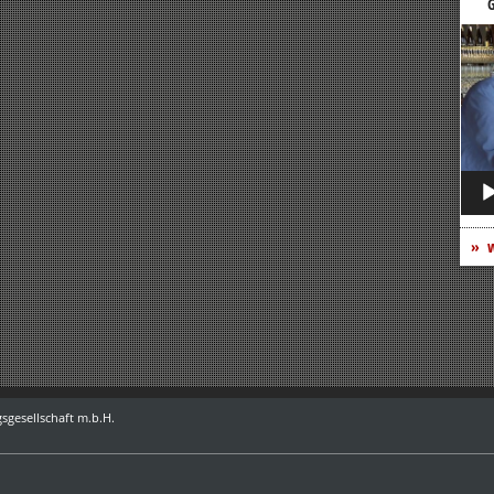
G
Vide
Play
w
sgesellschaft m.b.H.