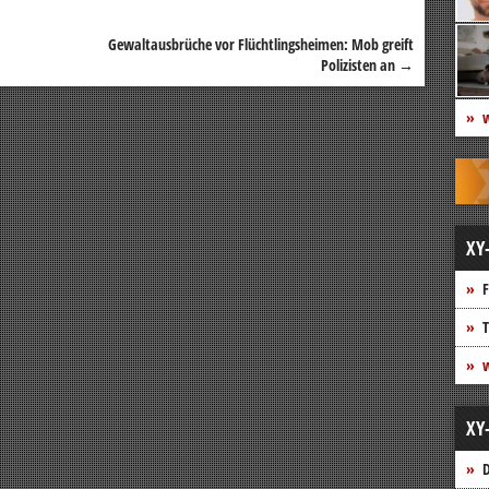
Gewaltausbrüche vor Flüchtlingsheimen: Mob greift
Polizisten an
→
w
XY
F
T
w
XY
D