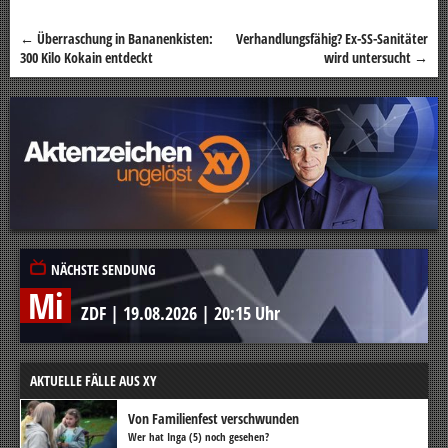
←
Überraschung in Bananenkisten:
Verhandlungsfähig? Ex-SS-Sanitäter
Beitragsnavigation
300 Kilo Kokain entdeckt
wird untersucht
→
NÄCHSTE SENDUNG
Mi
ZDF
|
19.08.2026
|
20:15 Uhr
AKTUELLE FÄLLE AUS XY
Von Familienfest verschwunden
Wer hat Inga (5) noch gesehen?