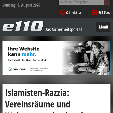
nach:
Samstag, 8. August 2026
Crimeletter
RSS-Feed
e110
–
Menü
Das
Sicherheitsportal
Zum
Inhalt
springen
Islamisten-Razzia:
Vereinsräume und