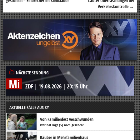
gestohlen – Einbrecher im Kliniklabor
Lauter Überraschungen bei
Verkehrskontrolle
→
NÄCHSTE SENDUNG
Mi
ZDF
|
19.08.2026
|
20:15 Uhr
AKTUELLE FÄLLE AUS XY
Von Familienfest verschwunden
Wer hat Inga (5) noch gesehen?
Räuber in Mehrfamilienhaus