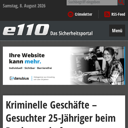
nach:
Samstag, 8. August 2026
Crimeletter
RSS-Feed
e110
–
Menü
Das
Sicherheitsportal
Zum
Inhalt
springen
Kriminelle Geschäfte –
Gesuchter 25-Jähriger beim