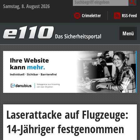
nach:
Samstag, 8. August 2026
Crimeletter
RSS-Feed
e110
–
Menü
Das
Sicherheitsportal
Zum
Inhalt
springen
Laserattacke auf Flugzeuge:
14-Jähriger festgenommen