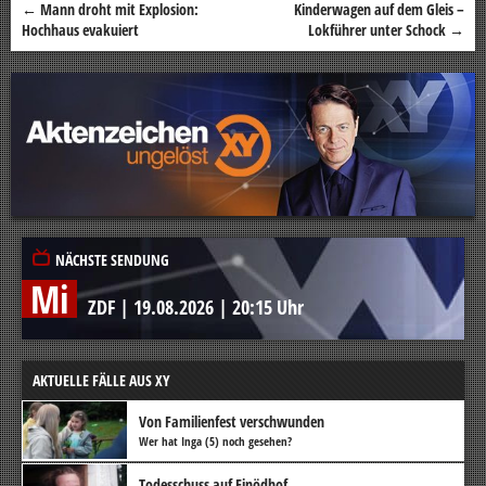
←
Mann droht mit Explosion:
Kinderwagen auf dem Gleis –
Beitragsnavigation
Hochhaus evakuiert
Lokführer unter Schock
→
NÄCHSTE SENDUNG
Mi
ZDF
|
19.08.2026
|
20:15 Uhr
AKTUELLE FÄLLE AUS XY
Von Familienfest verschwunden
Wer hat Inga (5) noch gesehen?
Todesschuss auf Einödhof