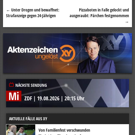
←
Unter Drogen und bewaffnet:
Pizzaboten in Falle gelockt und
Beitragsnavigation
Strafanzeige gegen 24-Jährigen
ausgeraubt: Pärchen festgenommen
→
NÄCHSTE SENDUNG
Mi
ZDF
|
19.08.2026
|
20:15 Uhr
AKTUELLE FÄLLE AUS XY
Von Familienfest verschwunden