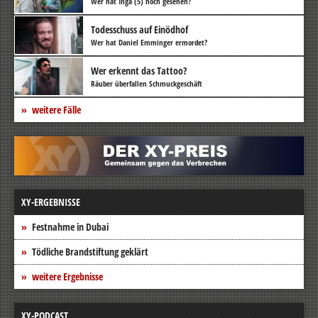
Wer hat Inga (5) noch gesehen?
Todesschuss auf Einödhof
Wer hat Daniel Emminger ermordet?
Wer erkennt das Tattoo?
Räuber überfallen Schmuckgeschäft
weitere Fälle
XY-ERGEBNISSE
Festnahme in Dubai
Tödliche Brandstiftung geklärt
weitere Ergebnisse
XY-PODCAST