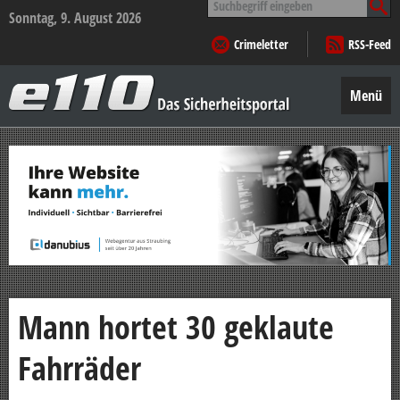
nach:
Sonntag, 9. August 2026
Crimeletter
RSS-Feed
e110
–
Menü
Das
Sicherheitsportal
Zum
Inhalt
springen
Mann hortet 30 geklaute
Fahrräder