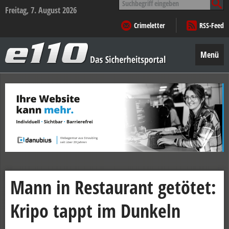
nach:
Freitag, 7. August 2026
Crimeletter
RSS-Feed
e110
–
Menü
Das
Sicherheitsportal
Zum
Inhalt
springen
Mann in Restaurant getötet:
Kripo tappt im Dunkeln