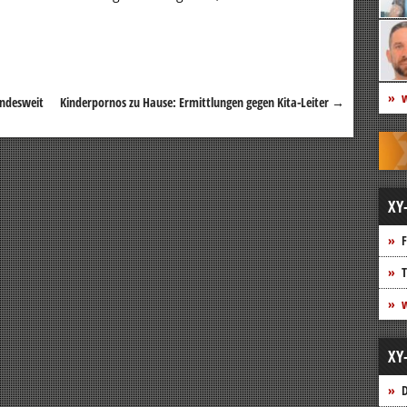
w
undesweit
Kinderpornos zu Hause: Ermittlungen gegen Kita-Leiter
→
XY
F
T
w
XY
D