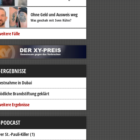
Ohne Geld und Ausweis weg
Was geschah mit Sven Kühn?
eitere Fälle
-ERGEBNISSE
estnahme in Dubai
ödliche Brandstiftung geklärt
eitere Ergebnisse
-PODCAST
er St.-Pauli-Killer (1)