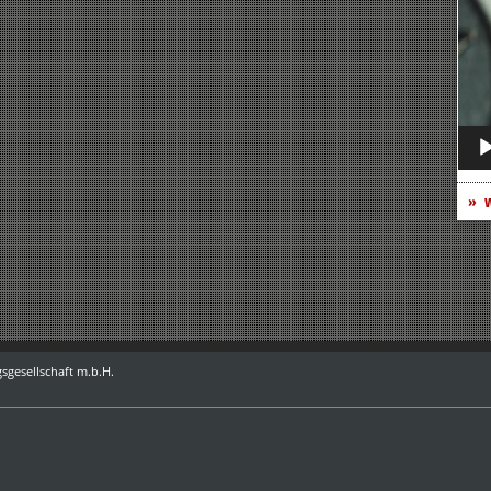
Play
w
sgesellschaft m.b.H.