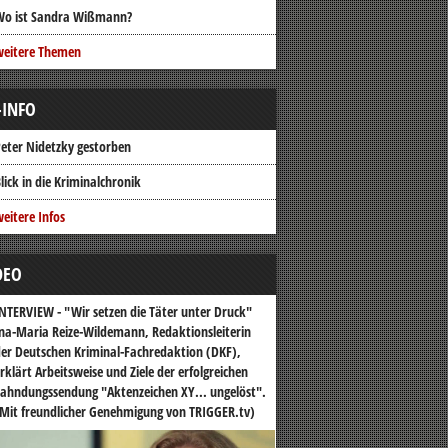
Wo ist Sandra Wißmann?
weitere Themen
-INFO
eter Nidetzky gestorben
lick in die Kriminalchronik
eitere Infos
DEO
NTERVIEW - "Wir setzen die Täter unter Druck"
na-Maria Reize-Wildemann, Redaktionsleiterin
er Deutschen Kriminal-Fachredaktion (DKF),
rklärt Arbeitsweise und Ziele der erfolgreichen
ahndungssendung "Aktenzeichen XY... ungelöst".
Mit freundlicher Genehmigung von TRIGGER.tv)
o-