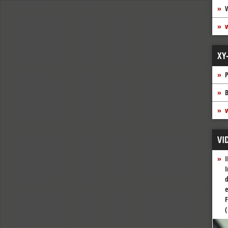
XY
P
B
w
VI
I
I
d
e
F
(
Vide