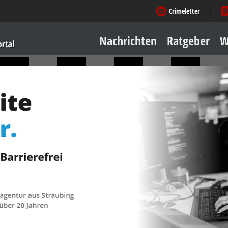
Crimeletter
Nachrichten
Ratgeber
W
Sicher zu Hause
Sicher unterwegs
Geld & Einkauf
Amore & mehr
Mobiles Leben
Arbeitsleben