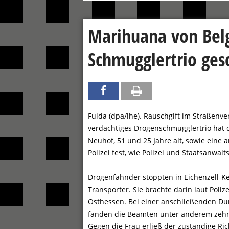
Marihuana von Belg
Schmugglertrio ges
Fulda (dpa/lhe). Rauschgift im Straßenv
verdächtiges Drogenschmugglertrio hat d
Neuhof, 51 und 25 Jahre alt, sowie ein
Polizei fest, wie Polizei und Staatsanwalt
Drogenfahnder stoppten in Eichenzell-Ke
Transporter. Sie brachte darin laut Poli
Osthessen. Bei einer anschließenden 
fanden die Beamten unter anderem zehn 
Gegen die Frau erließ der zuständige Ric