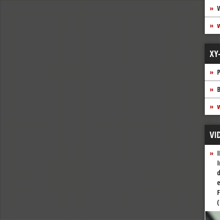
XY
P
B
w
VI
I
I
d
e
F
(
Vide