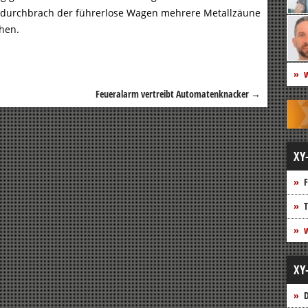
 durchbrach der führerlose Wagen mehrere Metallzäune
ehen.
w
Feueralarm vertreibt Automatenknacker
→
XY
F
T
w
XY
D