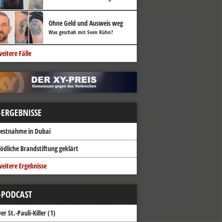
Ohne Geld und Ausweis weg
Was geschah mit Sven Kühn?
eitere Fälle
-ERGEBNISSE
estnahme in Dubai
ödliche Brandstiftung geklärt
eitere Ergebnisse
-PODCAST
er St.-Pauli-Killer (1)