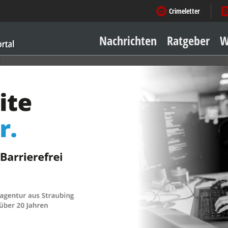
Crimeletter
Nachrichten
Ratgeber
W
Sicher zu Hause
Sicher unterwegs
Geld & Einkauf
Amore & mehr
Mobiles Leben
Arbeitsleben