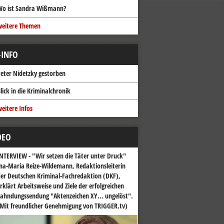
Wo ist Sandra Wißmann?
weitere Themen
-INFO
eter Nidetzky gestorben
lick in die Kriminalchronik
eitere Infos
DEO
NTERVIEW - "Wir setzen die Täter unter Druck"
na-Maria Reize-Wildemann, Redaktionsleiterin
er Deutschen Kriminal-Fachredaktion (DKF),
rklärt Arbeitsweise und Ziele der erfolgreichen
ahndungssendung "Aktenzeichen XY... ungelöst".
Mit freundlicher Genehmigung von TRIGGER.tv)
o-