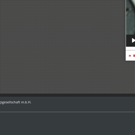
Play
w
sgesellschaft m.b.H.