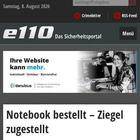
nach:
Samstag, 8. August 2026
Crimeletter
RSS-Feed
e110
–
Menü
Das
Sicherheitsportal
Zum
Inhalt
springen
Notebook bestellt – Ziegel
zugestellt