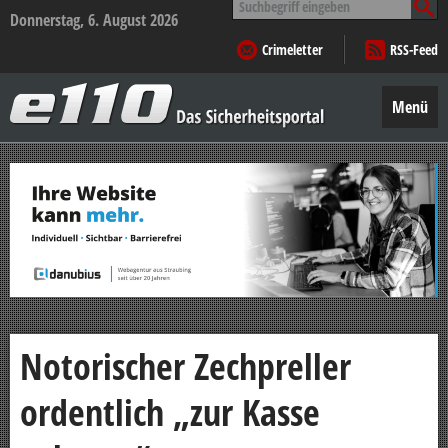
nach:
Donnerstag, 6. August 2026
Crimeletter
RSS-Feed
e110
–
Menü
Das
Sicherheitsportal
Zum
Inhalt
springen
Notorischer Zechpreller
ordentlich „zur Kasse