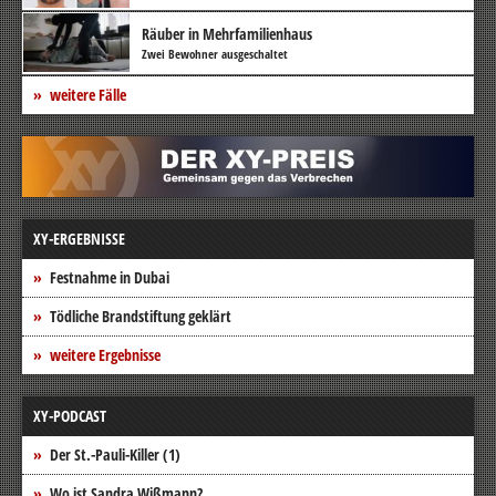
Räuber in Mehrfamilienhaus
Zwei Bewohner ausgeschaltet
weitere Fälle
XY-ERGEBNISSE
Festnahme in Dubai
Tödliche Brandstiftung geklärt
weitere Ergebnisse
XY-PODCAST
Der St.-Pauli-Killer (1)
Wo ist Sandra Wißmann?