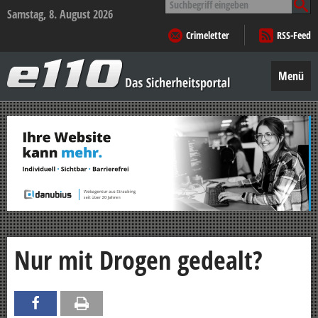
nach:
Samstag, 8. August 2026
Crimeletter
RSS-Feed
e110
–
Menü
Das
Sicherheitsportal
Zum
Inhalt
springen
Nur mit Drogen gedealt?