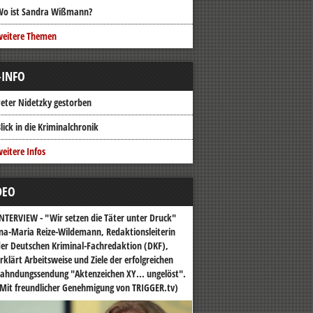
Wo ist Sandra Wißmann?
weitere Themen
-INFO
eter Nidetzky gestorben
lick in die Kriminalchronik
eitere Infos
DEO
NTERVIEW - "Wir setzen die Täter unter Druck"
na-Maria Reize-Wildemann, Redaktionsleiterin
er Deutschen Kriminal-Fachredaktion (DKF),
rklärt Arbeitsweise und Ziele der erfolgreichen
ahndungssendung "Aktenzeichen XY... ungelöst".
Mit freundlicher Genehmigung von TRIGGER.tv)
o-