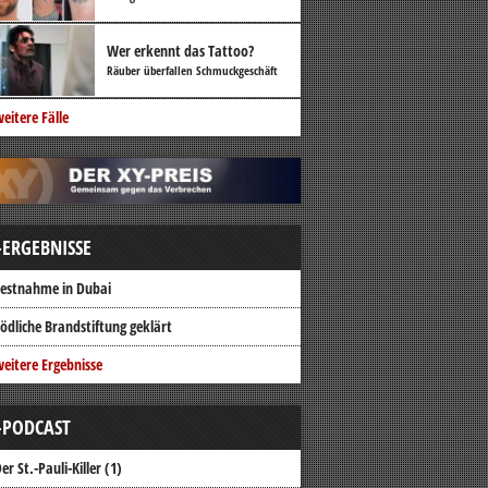
Wer erkennt das Tattoo?
Räuber überfallen Schmuckgeschäft
eitere Fälle
-ERGEBNISSE
estnahme in Dubai
ödliche Brandstiftung geklärt
eitere Ergebnisse
-PODCAST
er St.-Pauli-Killer (1)