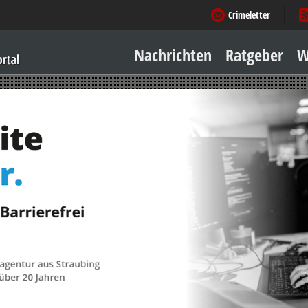
Crimeletter
Nachrichten
Ratgeber
W
Sicher zu Hause
Sicher unterwegs
Geld & Einkauf
Amore & mehr
Mobiles Leben
Arbeitsleben