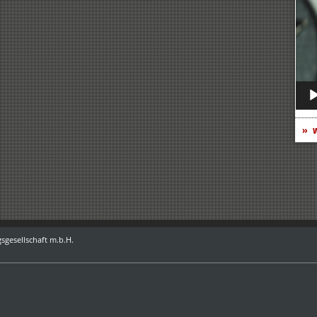
Play
w
sgesellschaft m.b.H.