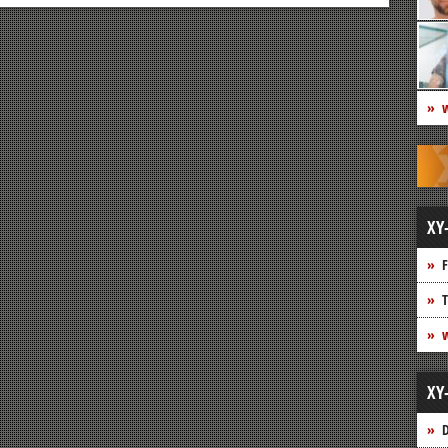
w
XY
F
T
w
XY
D