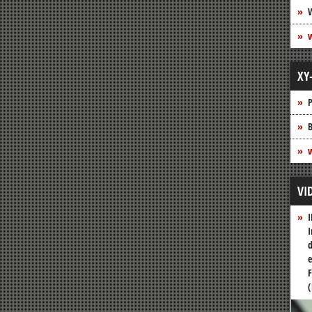
XY
P
B
w
VI
I
I
d
e
F
(
Vide