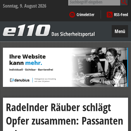
nach:
Sonntag, 9. August 2026
Crimeletter
RSS-Feed
e110
–
Menü
Das
Sicherheitsportal
Zum
Inhalt
springen
Radelnder Räuber schlägt
Opfer zusammen: Passanten