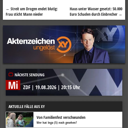
←
Streit um Drogen endet blutig:
Haus unter Wasser gesetzt: 50.000
Beitragsnavigation
Frau sticht Mann nieder
Euro Schaden durch Einbrecher
→
NÄCHSTE SENDUNG
Mi
ZDF
|
19.08.2026
|
20:15 Uhr
AKTUELLE FÄLLE AUS XY
Von Familienfest verschwunden
Wer hat Inga (5) noch gesehen?