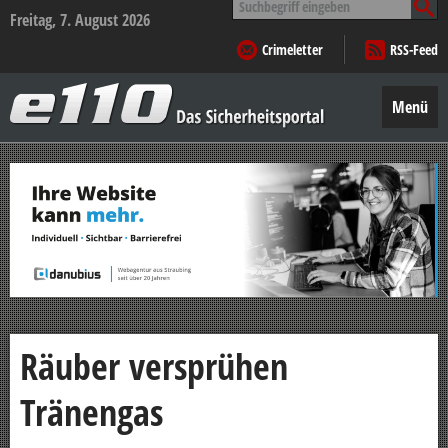
nach:
Freitag, 7. August 2026
Crimeletter
RSS-Feed
e110
–
Menü
Das
Sicherheitsportal
Zum
Inhalt
springen
Räuber versprühen
Tränengas