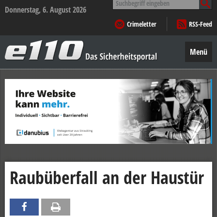
nach:
Donnerstag, 6. August 2026
Crimeletter
RSS-Feed
e110
–
Menü
Das
Sicherheitsportal
Zum
Inhalt
springen
Raubüberfall an der Haustür