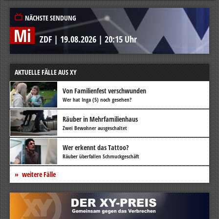
NÄCHSTE SENDUNG
Mi
ZDF
|
19.08.2026
|
20:15 Uhr
AKTUELLE FÄLLE AUS XY
Von Familienfest verschwunden
Wer hat Inga (5) noch gesehen?
Räuber in Mehrfamilienhaus
Zwei Bewohner ausgeschaltet
Wer erkennt das Tattoo?
Räuber überfallen Schmuckgeschäft
weitere Fälle