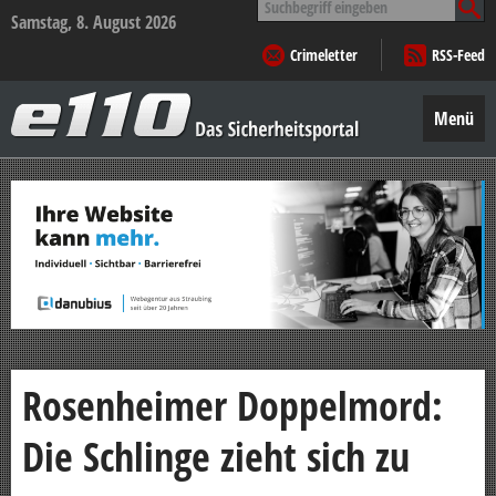
nach:
Samstag, 8. August 2026
Crimeletter
RSS-Feed
e110
–
Menü
Das
Sicherheitsportal
Zum
Inhalt
springen
Rosenheimer Doppelmord:
Die Schlinge zieht sich zu