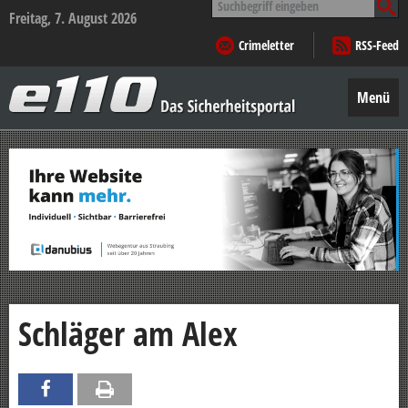
nach:
Freitag, 7. August 2026
Crimeletter
RSS-Feed
e110
–
Menü
Das
Sicherheitsportal
Zum
Inhalt
springen
Schläger am Alex