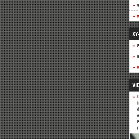
XY
P
B
w
VI
I
I
d
e
F
(
Vide