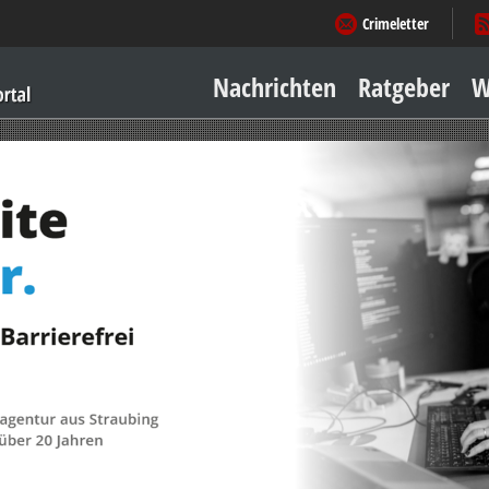
Crimeletter
Nachrichten
Ratgeber
W
Sicher zu Hause
Sicher unterwegs
Geld & Einkauf
Amore & mehr
Mobiles Leben
Arbeitsleben