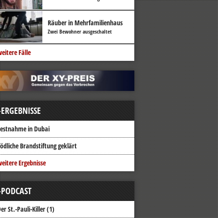
Räuber in Mehrfamilienhaus
Zwei Bewohner ausgeschaltet
eitere Fälle
-ERGEBNISSE
estnahme in Dubai
ödliche Brandstiftung geklärt
eitere Ergebnisse
-PODCAST
er St.-Pauli-Killer (1)