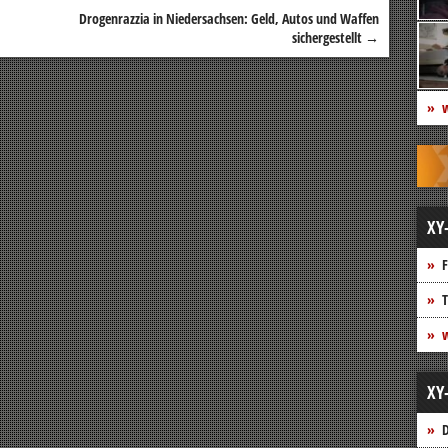
Drogenrazzia in Niedersachsen: Geld, Autos und Waffen
sichergestellt
→
w
XY
F
T
w
XY
D