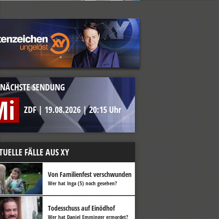
NÄCHSTE SENDUNG
Mi
ZDF
|
19.08.2026
|
20:15 Uhr
TUELLE FÄLLE AUS XY
Von Familienfest verschwunden
Wer hat Inga (5) noch gesehen?
Todesschuss auf Einödhof
Wer hat Daniel Emminger ermordet?