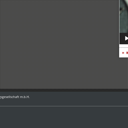
Play
w
sgesellschaft m.b.H.