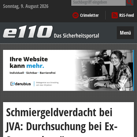
nach:
Sonntag, 9. August 2026
Crimeletter
RSS-Feed
e110
–
Menü
Das
Sicherheitsportal
Zum
Inhalt
springen
Schmiergeldverdacht bei
JVA: Durchsuchung bei Ex-