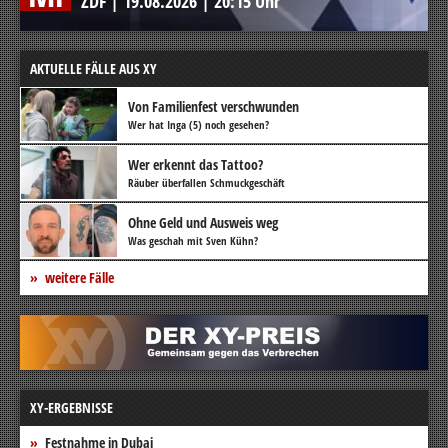
ZDF
|
19.08.2026
|
20:15 Uhr
AKTUELLE FÄLLE AUS XY
Von Familienfest verschwunden
Wer hat Inga (5) noch gesehen?
Wer erkennt das Tattoo?
Räuber überfallen Schmuckgeschäft
Ohne Geld und Ausweis weg
Was geschah mit Sven Kühn?
weitere Fälle
XY-ERGEBNISSE
Festnahme in Dubai