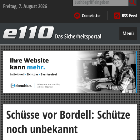
nach:
Freitag, 7. August 2026
Crimeletter
RSS-Feed
e110
–
Menü
Das
Sicherheitsportal
Zum
Inhalt
springen
Schüsse vor Bordell: Schütze
noch unbekannt