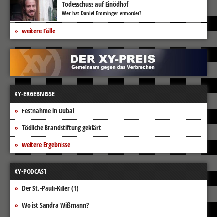
Todesschuss auf Einödhof
Wer hat Daniel Emminger ermordet?
weitere Fälle
XY-ERGEBNISSE
Festnahme in Dubai
Tödliche Brandstiftung geklärt
weitere Ergebnisse
XY-PODCAST
Der St.-Pauli-Killer (1)
Wo ist Sandra Wißmann?