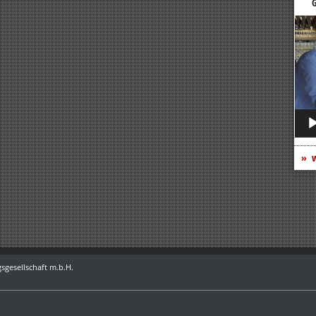
G
Vide
Play
w
sgesellschaft m.b.H.