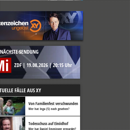
NÄCHSTE SENDUNG
Mi
ZDF
|
19.08.2026
|
20:15 Uhr
TUELLE FÄLLE AUS XY
Von Familienfest verschwunden
Wer hat Inga (5) noch gesehen?
Todesschuss auf Einödhof
Wer hat Daniel Emminger ermordet?