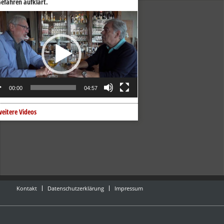
efahren aufklärt.
o-
er
00:00
04:57
eitere Videos
Kontakt
Datenschutzerklärung
Impressum