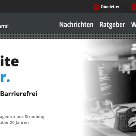
Crimeletter
Nachrichten
Ratgeber
W
Sicher zu Hause
Sicher unterwegs
Geld & Einkauf
Amore & mehr
Mobiles Leben
Arbeitsleben