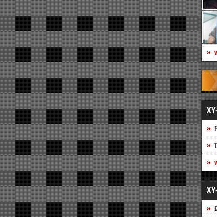
w
XY
F
T
w
XY
D