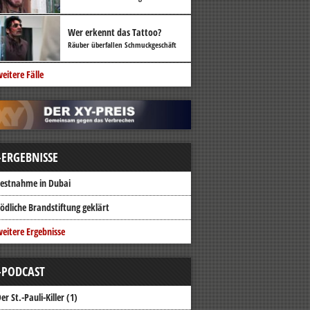
Wer erkennt das Tattoo?
Räuber überfallen Schmuckgeschäft
eitere Fälle
-ERGEBNISSE
estnahme in Dubai
ödliche Brandstiftung geklärt
eitere Ergebnisse
-PODCAST
er St.-Pauli-Killer (1)