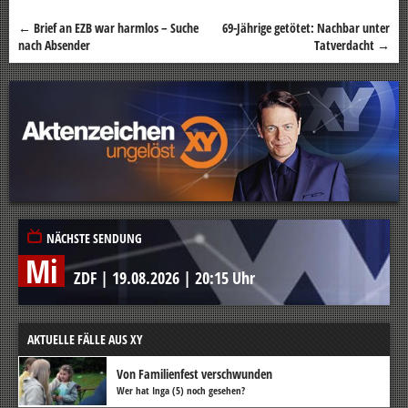
←
Brief an EZB war harmlos – Suche
69-Jährige getötet: Nachbar unter
Beitragsnavigation
nach Absender
Tatverdacht
→
NÄCHSTE SENDUNG
Mi
ZDF
|
19.08.2026
|
20:15 Uhr
AKTUELLE FÄLLE AUS XY
Von Familienfest verschwunden
Wer hat Inga (5) noch gesehen?