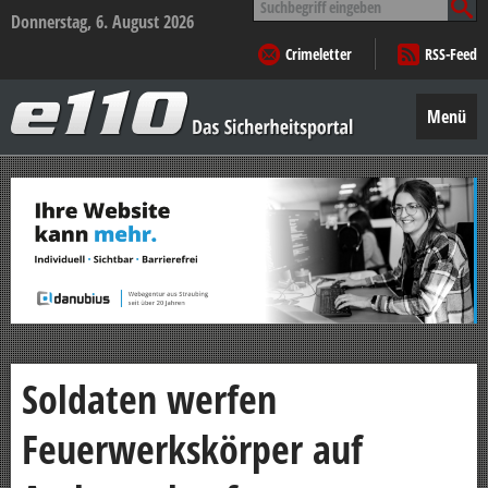
nach:
Donnerstag, 6. August 2026
Crimeletter
RSS-Feed
e110
–
Menü
Das
Sicherheitsportal
Zum
Inhalt
springen
Soldaten werfen
Feuerwerkskörper auf