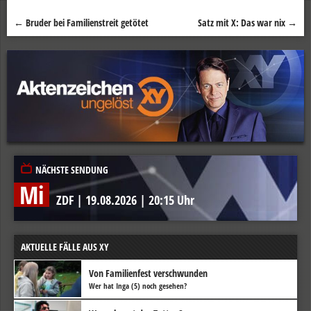
←
Bruder bei Familienstreit getötet
Satz mit X: Das war nix
→
Beitragsnavigation
NÄCHSTE SENDUNG
Mi
ZDF
|
19.08.2026
|
20:15 Uhr
AKTUELLE FÄLLE AUS XY
Von Familienfest verschwunden
Wer hat Inga (5) noch gesehen?