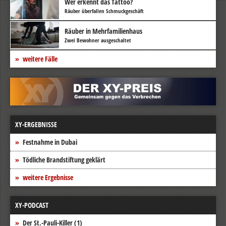
Wer erkennt das Tattoo?
Räuber überfallen Schmuckgeschäft
Räuber in Mehrfamilienhaus
Zwei Bewohner ausgeschaltet
weitere Fälle
XY-ERGEBNISSE
Festnahme in Dubai
Tödliche Brandstiftung geklärt
weitere Ergebnisse
XY-PODCAST
Der St.-Pauli-Killer (1)