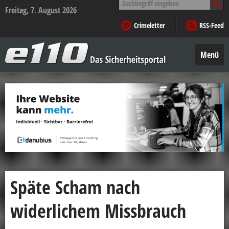
nach:
Freitag, 7. August 2026
Crimeletter
RSS-Feed
e110
–
Menü
Das
Sicherheitsportal
Zum
Inhalt
springen
Späte Scham nach
widerlichem Missbrauch