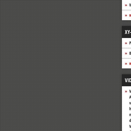
XY
P
B
w
VI
A
v
h
n
V