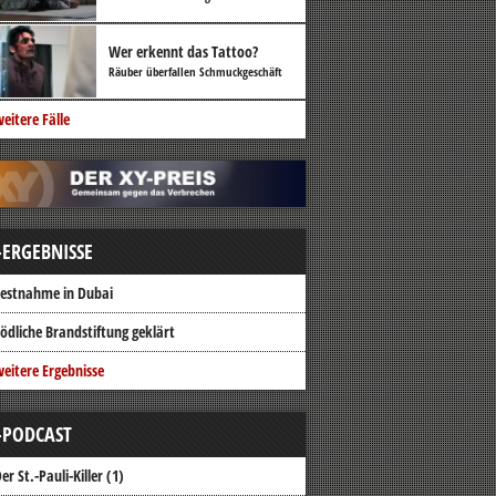
Wer erkennt das Tattoo?
Räuber überfallen Schmuckgeschäft
eitere Fälle
-ERGEBNISSE
estnahme in Dubai
ödliche Brandstiftung geklärt
eitere Ergebnisse
-PODCAST
er St.-Pauli-Killer (1)