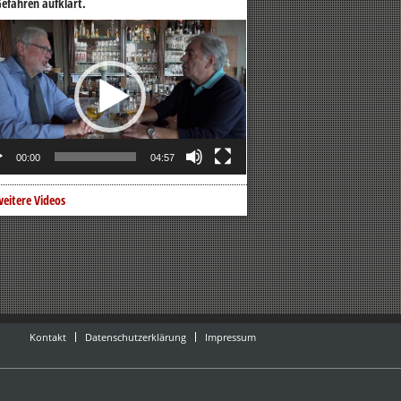
efahren aufklärt.
o-
er
00:00
04:57
eitere Videos
Kontakt
Datenschutzerklärung
Impressum