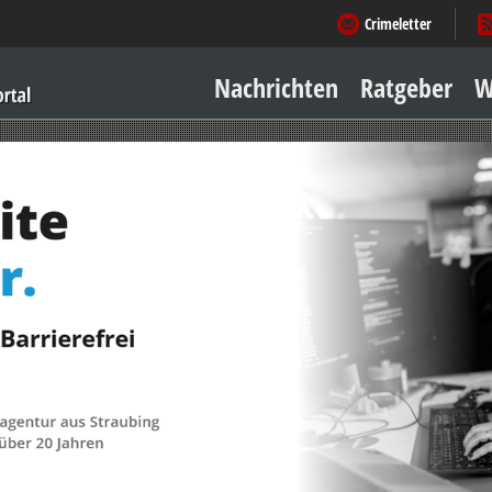
Crimeletter
Nachrichten
Ratgeber
W
Sicher zu Hause
Sicher unterwegs
Geld & Einkauf
Amore & mehr
Mobiles Leben
Arbeitsleben