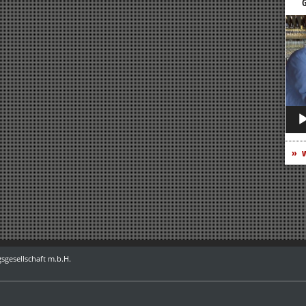
G
Vide
Play
w
sgesellschaft m.b.H.