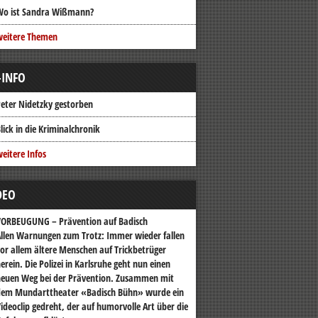
Wo ist Sandra Wißmann?
weitere Themen
-INFO
eter Nidetzky gestorben
lick in die Kriminalchronik
eitere Infos
DEO
VORBEUGUNG – Prävention auf Badisch
llen Warnungen zum Trotz: Immer wieder fallen
or allem ältere Menschen auf Trickbetrüger
erein. Die Polizei in Karlsruhe geht nun einen
euen Weg bei der Prävention. Zusammen mit
dem Mundarttheater «Badisch Bühn» wurde ein
ideoclip gedreht, der auf humorvolle Art über die